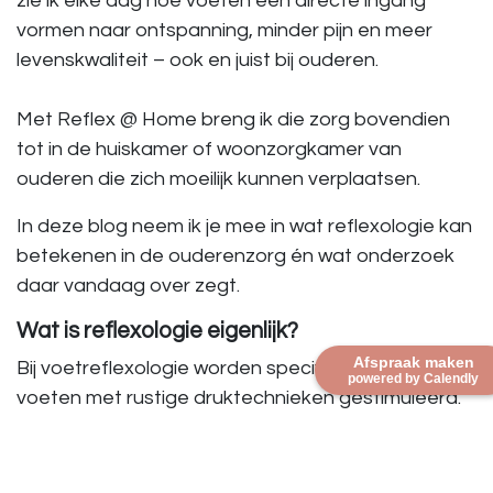
zie ik elke dag hoe voeten een directe ingang
vormen naar ontspanning, minder pijn en meer
levenskwaliteit – ook en juist bij ouderen.
Met
Reflex @ Home
breng ik die zorg bovendien
tot in de huiskamer of woonzorgkamer van
ouderen die zich moeilijk kunnen verplaatsen.
In deze blog neem ik je mee in wat reflexologie kan
betekenen in de ouderenzorg én wat onderzoek
daar vandaag over zegt.
Wat is reflexologie eigenlijk?
Afspraak maken
Bij voetreflexologie worden specifieke zones op de
powered by Calendly
voeten met rustige druktechnieken gestimuleerd.
Deze zones staan in verbinding met organen,
klieren en lichaamsdelen.
Het doel is het zelfregulerend vermogen van het