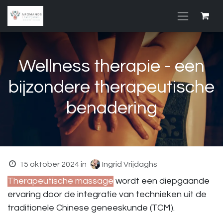
Overslaan naar inhoud
Wellness therapie - een
bijzondere therapeutische
benadering
15 oktober 2024
in
Ingrid Vrijdaghs
Therapeutische massage
wordt een diepgaande
ervaring door de integratie van technieken uit de
traditionele Chinese geneeskunde (TCM).