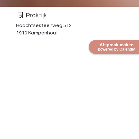
Praktijk
Haachtsesteenweg 512
1910 Kampenhout
Afspraak maken
powered by Calendly
E-mail
ingrid@aromanos.be
Algemene
voorwaar
den
BTW
BE0766.672.063